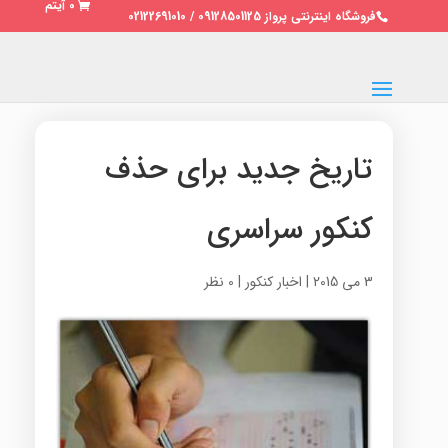
0 آیتم
فروشگاه اینترنتی پرواز 09128501125 / 02122691010
تاریخ جدید برای حذف
کنکور سراسری
3 می 2015
|
اخبار کنکور
|
0 نظر