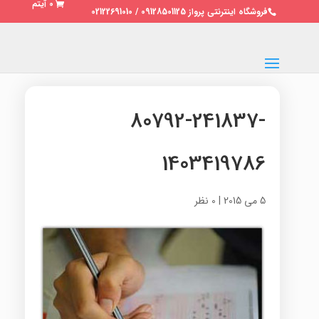
0 آیتم
فروشگاه اینترنتی پرواز 09128501125 / 02122691010
80792-241837-
1403419786
5 می 2015
|
0 نظر