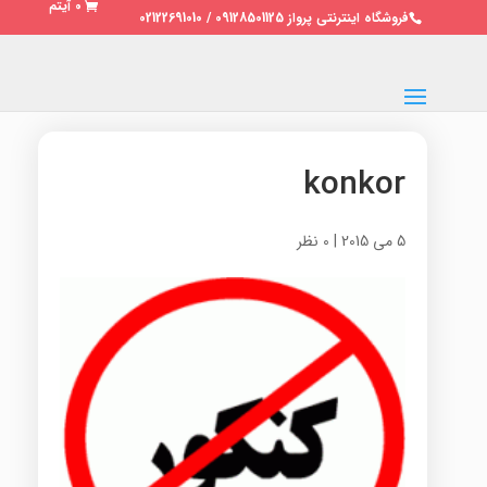
0 آیتم
فروشگاه اینترنتی پرواز 09128501125 / 02122691010
konkor
5 می 2015
|
0 نظر