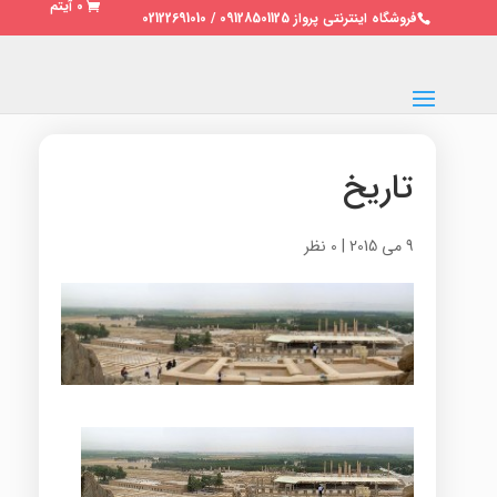
0 آیتم
فروشگاه اینترنتی پرواز 09128501125 / 02122691010
تاریخ
9 می 2015
|
0 نظر