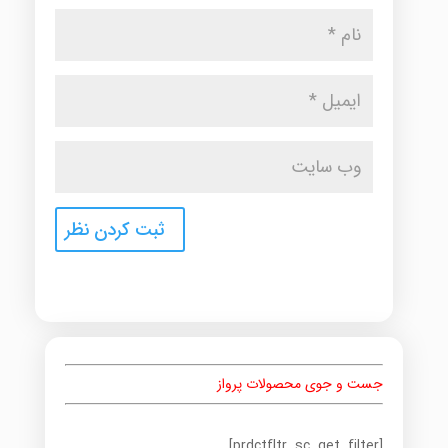
جست و جوی محصولات پرواز
[prdctfltr_sc_get_filter]