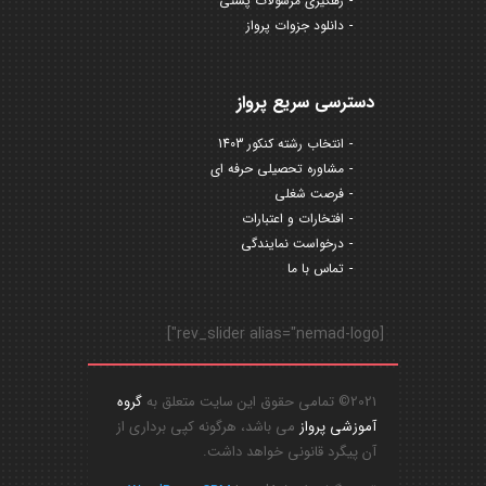
رهگیری مرسولات پستی
دانلود جزوات پرواز
دسترسی سریع پرواز
انتخاب رشته کنکور 1403
مشاوره تحصیلی حرفه ای
فرصت شغلی
افتخارات و اعتبارات
درخواست نمایندگی
تماس با ما
[rev_slider alias="nemad-logo"]
2021© تمامی حقوق این سایت متعلق به
گروه
آموزشی پرواز
می باشد، هرگونه کپی برداری از
آن پیگرد قانونی خواهد داشت.