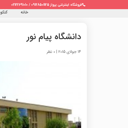
فروشگاه اینترنتی پرواز 09128501125 / 02122691010
خانه
کنکور 
دانشگاه پیام نور
14 جولای 2015
|
0 نظر