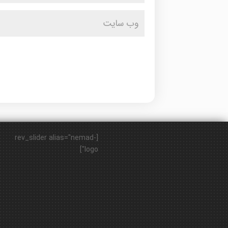
[rev_slider alias="nemad-
logo"]