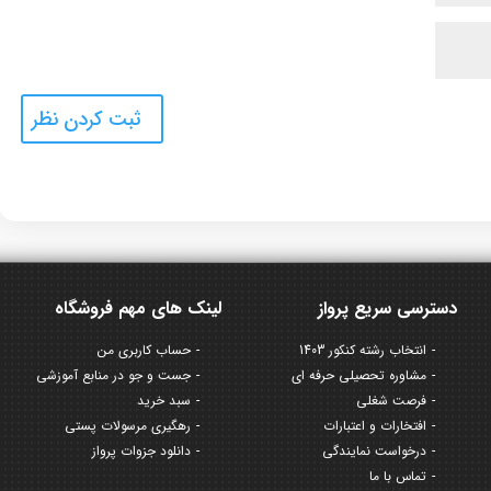
دسترسی سریع پرواز
لینک های مهم فروشگاه
انتخاب رشته کنکور 1403
حساب کاربری من
مشاوره تحصیلی حرفه ای
جست و جو در منابع آموزشی
فرصت شغلی
سبد خرید
افتخارات و اعتبارات
رهگیری مرسولات پستی
درخواست نمایندگی
دانلود جزوات پرواز
تماس با ما