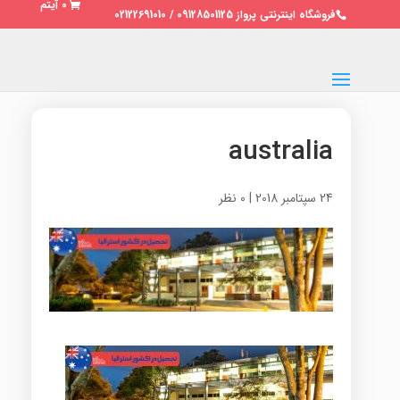
0 آیتم
فروشگاه اینترنتی پرواز 09128501125 / 02122691010
australia
24 سپتامبر 2018
|
0 نظر