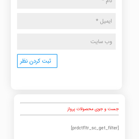
جست و جوی محصولات پرواز
[prdctfltr_sc_get_filter]