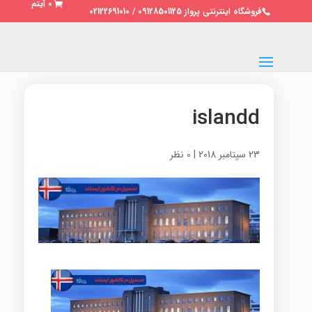
0 آیتم
فروشگاه اینترنتی پرواز 09128501125 / 02122691010
islandd
23 سپتامبر 2018
|
0 نظر