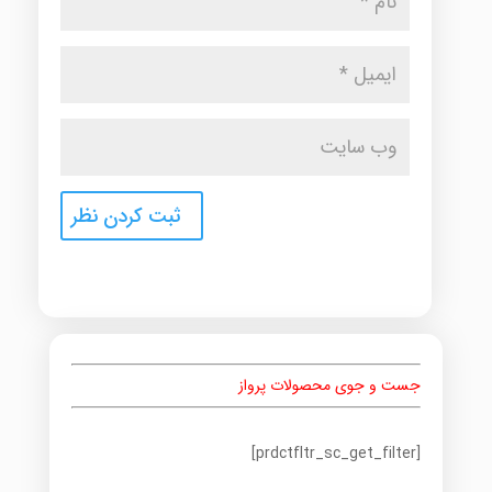
جست و جوی محصولات پرواز
[prdctfltr_sc_get_filter]