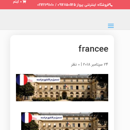
0 آیتم
فروشگاه اینترنتی پرواز 09128501125 / 02122691010
francee
24 سپتامبر 2018
|
0 نظر