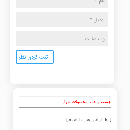
جست و جوی محصولات پرواز
[prdctfltr_sc_get_filter]