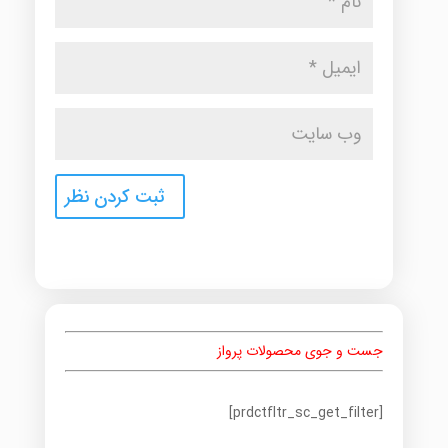
جست و جوی محصولات پرواز
[prdctfltr_sc_get_filter]