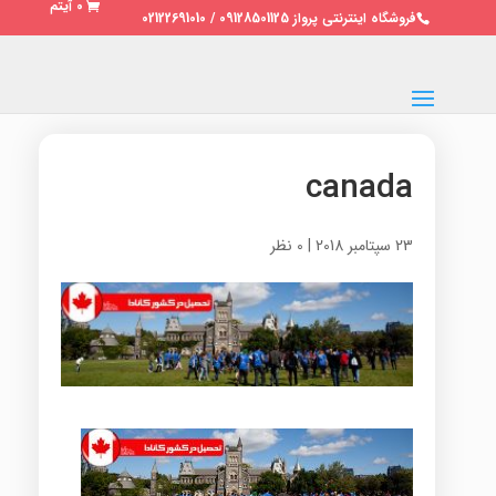
0 آیتم
فروشگاه اینترنتی پرواز 09128501125 / 02122691010
canada
23 سپتامبر 2018
|
0 نظر