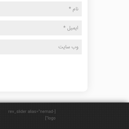
[rev_slider alias="nemad-
logo"]