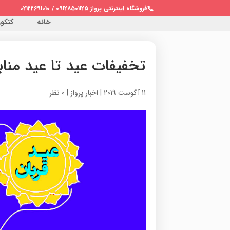
فروشگاه اینترنتی پرواز 09128501125 / 02122691010
خانه
کنکور 
تخفیفات عید تا عید مناب
11 آگوست 2019
|
اخبار پرواز
|
0 نظر