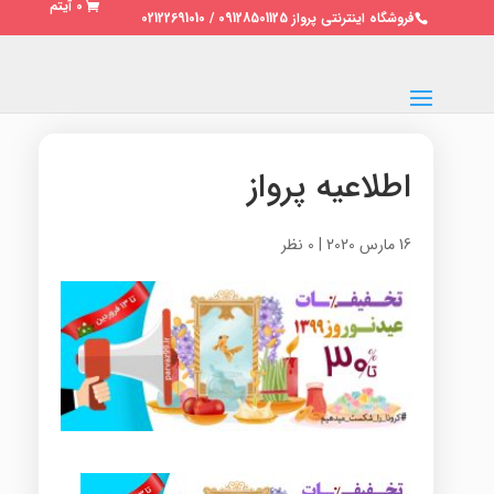
0 آیتم
فروشگاه اینترنتی پرواز 09128501125 / 02122691010
اطلاعیه پرواز
16 مارس 2020
|
0 نظر