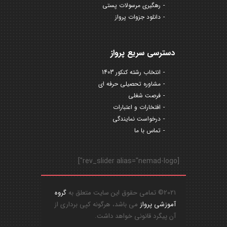
رهگیری مرسولات پستی
دانلود جزوات پرواز
دسترسی سریع پرواز
انتخاب رشته کنکور 1403
مشاوره تحصیلی حرفه ای
فرصت شغلی
افتخارات و اعتبارات
درخواست نمایندگی
تماس با ما
[rev_slider alias="nemad-logo"]
2021© تمامی حقوق این سایت متعلق به
گروه
آموزشی پرواز
می باشد، هرگونه کپی برداری از
آن پیگرد قانونی خواهد داشت.