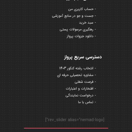
حساب کاربری من
جست و جو در منابع آموزشی
سبد خرید
رهگیری مرسولات پستی
دانلود جزوات پرواز
دسترسی سریع پرواز
انتخاب رشته کنکور 1403
مشاوره تحصیلی حرفه ای
فرصت شغلی
افتخارات و اعتبارات
درخواست نمایندگی
تماس با ما
[rev_slider alias="nemad-logo"]