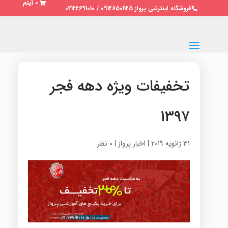
0 آیتم
فروشگاه اینترنتی پرواز 09128501125 / 02122691010
تخفیفات ویژه دهه فجر
۱۳۹۷
31 ژانویه 2019
|
اخبار پرواز
|
0 نظر