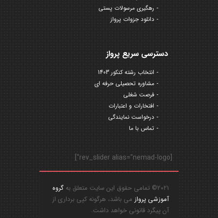
رهگیری مرسولات پستی
دانلود جزوات پرواز
دسترسی سریع پرواز
انتخاب رشته کنکور 1403
مشاوره تحصیلی حرفه ای
فرصت شغلی
افتخارات و اعتبارات
درخواست نمایندگی
تماس با ما
[rev_slider alias="nemad-logo"]
2021© تمامی حقوق این سایت متعلق به
گروه
آموزشی پرواز
می باشد، هرگونه کپی برداری از
آن پیگرد قانونی خواهد داشت.