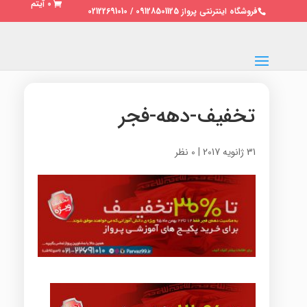
0 آیتم
فروشگاه اینترنتی پرواز 09128501125 / 02122691010
تخفیف-دهه-فجر
31 ژانویه 2017
|
0 نظر