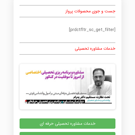
جست و جوی محصولات پرواز
[prdctfltr_sc_get_filter]
خدمات مشاوره تحصیلی
خدمات مشاوره تحصیلی حرفه ای