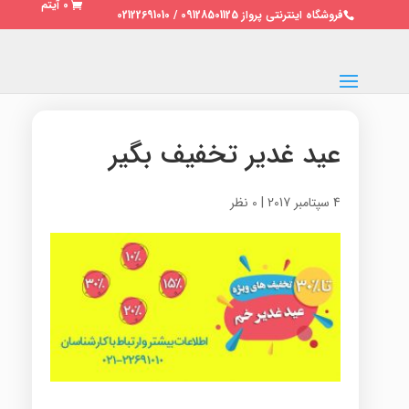
0 آیتم
فروشگاه اینترنتی پرواز 09128501125 / 02122691010
عید غدیر تخفیف بگیر
4 سپتامبر 2017
|
0 نظر