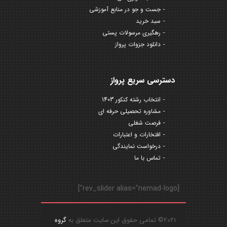
جست و جو در منابع آموزشی
سبد خرید
رهگیری مرسولات پستی
دانلود جزوات پرواز
دسترسی سریع پرواز
انتخاب رشته کنکور 1403
مشاوره تحصیلی حرفه ای
فرصت شغلی
افتخارات و اعتبارات
درخواست نمایندگی
تماس با ما
[rev_slider alias="nemad-logo"]
2021© تمامی حقوق این سایت متعلق به
گروه