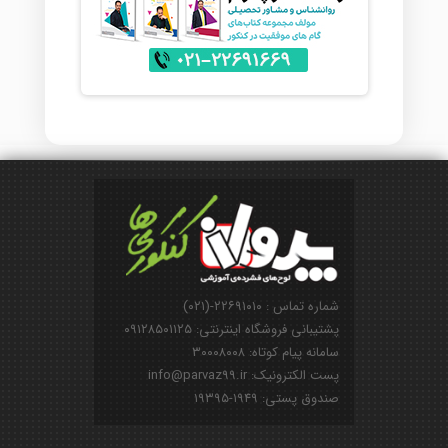
شماره تماس : ۲۲۶۹۱۰۱۰-(۰۲۱)
پشتیبانی فروشگاه اینترنتی: ۰۹۱۲۸۵۰۱۱۲۵
سامانه پیام کوتاه: ۳۰۰۰۸۰۰۸
پست الکترونیک: info@parvaz99.ir
صندوق پستی: ۱۹۴۹-۱۹۳۹۵