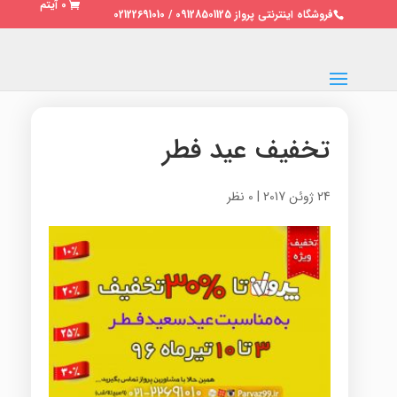
0 آیتم
فروشگاه اینترنتی پرواز 09128501125 / 02122691010
تخفیف عید فطر
24 ژوئن 2017
|
0 نظر