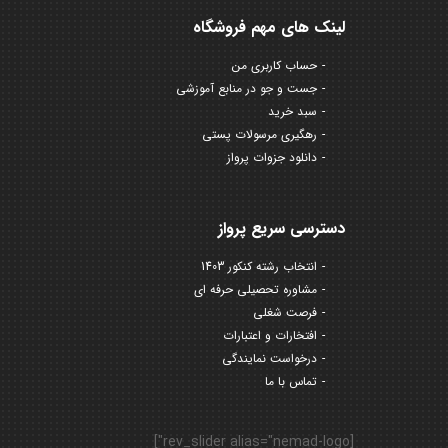
لینک های مهم فروشگاه
حساب کاربری من
جست و جو در منابع آموزشی
سبد خرید
رهگیری مرسولات پستی
دانلود جزوات پرواز
دسترسی سریع پرواز
انتخاب رشته کنکور 1403
مشاوره تحصیلی حرفه ای
فرصت شغلی
افتخارات و اعتبارات
درخواست نمایندگی
تماس با ما
[rev_slider alias="nemad-logo"]