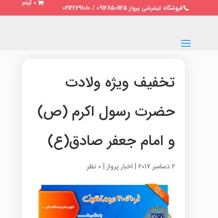
0 آیتم
فروشگاه اینترنتی پرواز 09128501125 / 02122691010
تخفیف ویژه ولادت
حضرت رسول اکرم (ص)
و امام جعفر صادق(ع)
2 دسامبر 2017
|
اخبار پرواز
|
0 نظر