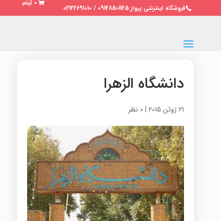
0 آیتم
فروشگاه اینترنتی پرواز 09128501125 / 02122691010
دانشگاه الزهرا
21 ژوئن 2015
|
0 نظر