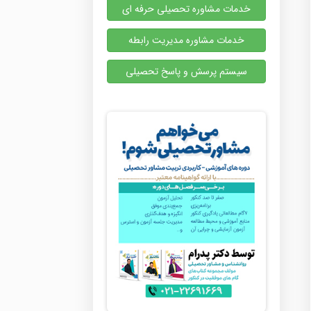
خدمات مشاوره تحصیلی حرفه ای
خدمات مشاوره مدیریت رابطه
سیستم پرسش و پاسخ تحصیلی