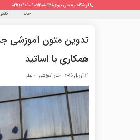
فروشگاه اینترنتی پرواز 09128501125 / 02122691010
خانه
کنکور 
تدوین متون آموزشی جدی
همکاری با اساتید
14 آوریل 2015
|
اخبار آموزشی
|
0 نظر