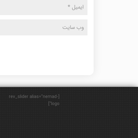
[rev_slider alias="nemad-
logo"]