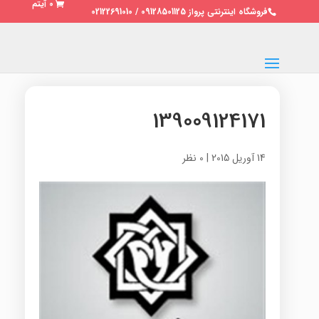
0 آیتم
فروشگاه اینترنتی پرواز 09128501125 / 02122691010
139009124171
14 آوریل 2015
|
0 نظر