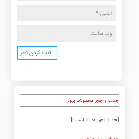
جست و جوی محصولات پرواز
[prdctfltr_sc_get_filter]