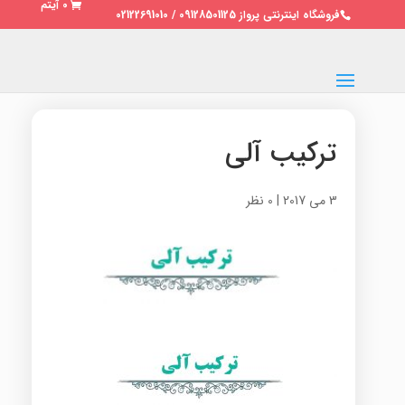
0 آیتم
فروشگاه اینترنتی پرواز 09128501125 / 02122691010
ترکیب آلی
3 می 2017
|
0 نظر