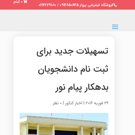
0 آیتم
فروشگاه اینترنتی پرواز 09128501125 / 02122691010
تسهیلات جدید برای
ثبت نام دانشجویان
بدهکار پیام نور
29 فوریه 2016
|
اخبار کنکور
|
0 نظر