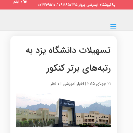
0 آیتم
فروشگاه اینترنتی پرواز 09128501125 / 02122691010
تسهیلات دانشگاه یزد به
رتبه‌های برتر کنکور
21 جولای 2015
|
اخبار آموزشی
|
0 نظر