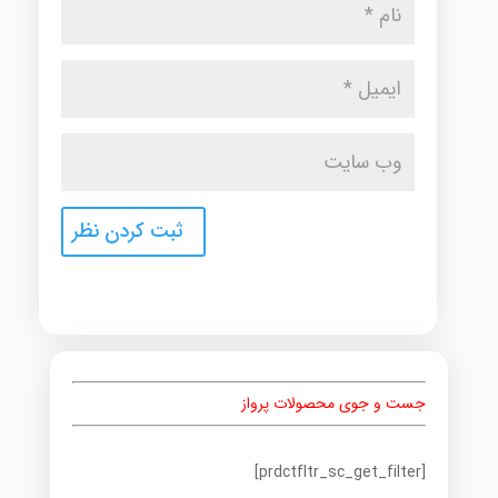
جست و جوی محصولات پرواز
[prdctfltr_sc_get_filter]