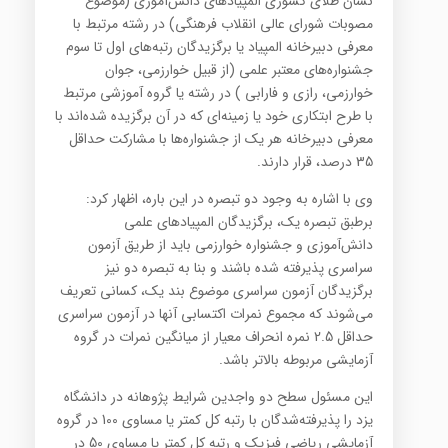
نشان طلای کشوری المپیادهای دانش‌آموزی (موضوع
مصوبات شورای عالی انقلاب فرهنگی) در رشته مرتبط با
معرفی دبیرخانه المپیاد یا برگزیدگان رتبه‌های اول تا سوم
جشنواره‌های معتبر علمی (از قبیل خوارزمی، جوان
خوارزمی، رازی و فارابی ) در رشته یا گروه آموزشی مرتبط
با طرح ابتکاری خود یا زمینه‌ای که در آن برگزیده شده‌اند با
معرفی دبیرخانه هر یک از جشنواره‌ها با مشارکت حداقل
35 درصد، قرار دارند.
وی با اشاره به وجود دو تبصره در این باره، اظهار کرد:
برطبق تبصره یک، برگزیدگان المپیادهای علمی
دانش‌آموزی و جشنواره خوارزمی باید از طریق آزمون
سراسری پذیرفته شده باشند و بنا به تبصره دو نیز
برگزیدگان آزمون سراسری موضوع بند یک، کسانی تعریف
می‌شوند که مجموع نمرات اکتسابی آنها در آزمون سراسری
حداقل 2.5 نمره انحراف معیار از میانگین نمرات در گروه
آزمایشی مربوطه بالاتر باشد.
این مسئول سطح دو واجدین شرایط پژوهانه در دانشگاه
یزد را پذیرفته‌شدگان با رتبه کل کمتر یا مساوی 100 در گروه
آزمایشی ریاضی فیزیک و رتبه کل کمتر یا مساوی 50 در