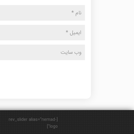
[rev_slider alias="nemad-
logo"]