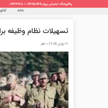
فروشگاه اینترنتی پرواز 09128501125 / 02122691010
خانه
کنکور 
تسهیلات نظام وظیفه برا
20 ژوئن 2015
|
0 نظر