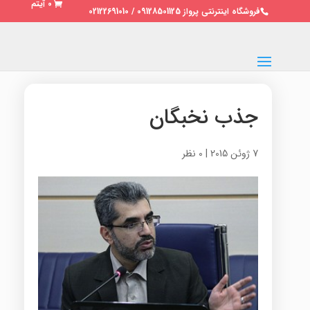
0 آیتم
فروشگاه اینترنتی پرواز 09128501125 / 02122691010
جذب نخبگان
7 ژوئن 2015
|
0 نظر