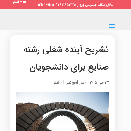
0 آیتم
فروشگاه اینترنتی پرواز 09128501125 / 02122691010
تشریح آینده شغلی رشته
صنایع برای دانشجویان
27 می 2015
|
اخبار آموزشی
|
0 نظر