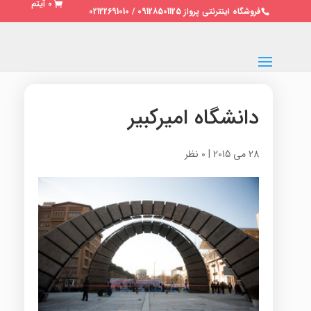
0 آیتم
فروشگاه اینترنتی پرواز 09128501125 / 02122691010
دانشگاه امیرکبیر
28 می 2015
|
0 نظر