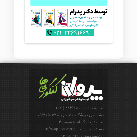
شماره تماس : ۲۲۶۹۱۰۱۰-(۰۲۱)
پشتیبانی فروشگاه اینترنتی: ۰۹۱۲۸۵۰۱۱۲۵
سامانه پیام کوتاه: ۳۰۰۰۸۰۰۸
پست الکترونیک: info@parvaz99.ir
صندوق پستی: ۱۹۴۹-۱۹۳۹۵