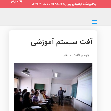
0 آیتم
فروشگاه اینترنتی پرواز 09128501125 / 02122691010
آفت‌ سیستم آموزشی
11 جولای 2015
|
0 نظر