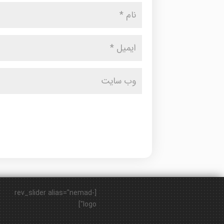
[rev_slider alias="nemad-
logo"]