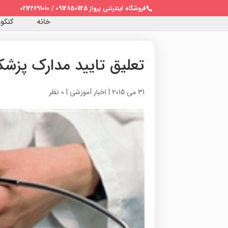
فروشگاه اینترنتی پرواز 09128501125 / 02122691010
خانه
کنکور 
تعلیق تایید مدارک پزشکی
31 می 2015
|
اخبار آموزشی
|
0 نظر