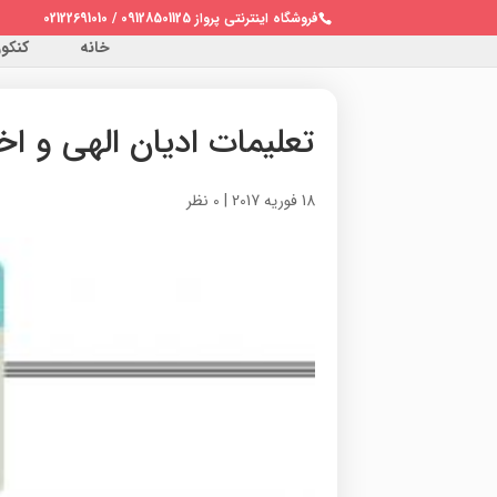
فروشگاه اینترنتی پرواز 09128501125 / 02122691010
خانه
کنکور 
تعلیمات ادیان الهی و اخل
18 فوریه 2017
|
0 نظر