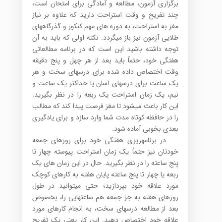
برگزاری آزمون، مطالعه و آمادگی برای امتحان است،
چند تفریح و وقت استراحت دارید که علاوه بر نیاز
مغز به استراحت، به دوره های مهم کنکور و گذرگاه­های
طلایی آزمون نیز باز می­گردد. نکته اولی که باید به آن
توجه داشته باشید این است که در برنامه مطالعاتی
هفتگی خود، حتماً باید بعد از هر چهل و پنج دقیقه
وقت اختصاص داده شده برای درس­های سخت و هر
یک ساعت برای درس­های آسان یا حداکثر یک ساعت و
نیم، یک زمان استراحت یک ربعه را در نظر بگیرید.
این کار باعث می­شود تا مغز فرصت پیدا کند که مطالب
را در حافظه کوتاه مدت شما وارد سازد و برای یادگیری
بعدی بخوبی آماده شود.
در برنامه­ریزی هفتگی خود برای روزهای جمعه
خودتان نیز حتماً یک زمان استراحت پیوسته چهار تا
پنج ساعته را در نظر بگیرید. حال در این زمان های یک
ربعه یا چهار تا پنج ساعته پایان هفته به کارهای کوچک
مورد علاقه خود بپردازید؛ حتی می­توانید در طول
روزهای هفته به جز جمعه هم ساعت­هایی را، بخصوص
بعد از مطالعه درس­های سخت، به انجام کارهای مورد
علاقه خود اختصاص دهید. این کار یعنی یک تفریح