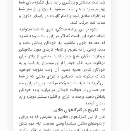
شما لذت بخش­تر و یادگیری را به دلیل انگیزه بالای شما
بهتر می­سازد و هم سبب می­شود تا انرژی­ای از مغز شما
به اطراف ساطع شود و تمام کاینات در راستای علایق و
هدف شما حرکت کنند.
علاوه بر این برنامه هفتگی، کاری که شما می­توانید
انجام دهید این است که اگر در پایان ماه متوجه شدید
که مطالعه خوبی داشتید به خودتان پاداش داده و
مدت زمانی را به تفریح و انجام کارهای مورد علاقه­تان
بپردازید. نگران هیچ چیز نباشید. بعضی از وقت­ها برای
موفقیت باید افکار خود را از آن موضوع رها کنید و به
خودتان شادی هدیه دهید. آن وقت متوجه خواهید
شد که چگونه همه کامیابی­ها با انرژی مثبتی که از شما
می‌گیرند به طرف شما حرکت می­کنند؛ پس در پایان ماه
هم حسابی از خجالت خودتان در بیایید و به خودتان
پاداش دهید و بعد با انرژی و انگیزه بیشتر دوباره وارد
میدان گردید.
۶-
تفریح در گذرگاه­های طلایی
امان از این گذرگاه­های طلایی و استرسی که به برخی
از داوطلبان منتقل می­کنند! وقتی صحبت ایام مهم کنکور
به میان می­آید، طبق معمول، همه داوطلبان فکر می­کنند