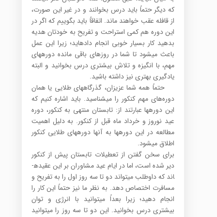
که دیگر حتماً باید درس بخوانند و در غیر این صورت،
از قافله عقب خواهند ماند. اتفاقاً باید بگوییم که اگر در
این دوره هم کمی استراحت و تفریح به خودتان هدیه
بدهید کار بسیار خوبی انجام داده­اید؛ زیرا این عمل
باعث می­شود تا شما در روزهای باقی مانده دوره­های
مهم، با انگیزه و تلاش بیشتری درس بخوانید و البته
یادگیری بهتری نیز داشته باشید.
حتماً همه شما عزیزان، گذرگاه­های طلایی یا همان
دوره‌های مهم کنکور را می­شناسید. باید اشاره کنیم که
این دوره­ها عبارتند از: تابستان منتهی به کنکور، دوره
عید نوروز و خرداد ماه قبل از کنکور. به دلیل اهمیت
مطالعه در این دوره­ها به آنها دوره­های طلایی کنکور
اطلاق می­شود.
برای سخن گفتن از تعطیلات تابستان پیش از کنکور
دیر شده است، اما در ایام عید مشاوران بر این عقیده­
اند که داوطلب می­تواند دو تا سه روز اول را به تفریح و
مسافرت اختصاص دهد. به نظر ما نیز حتماً این کار را
انجام دهید؛ زیرا بعداً می­توانید با انرژی و توان
بیشتری درس بخوانید. این دو تا سه روز را می­توانید