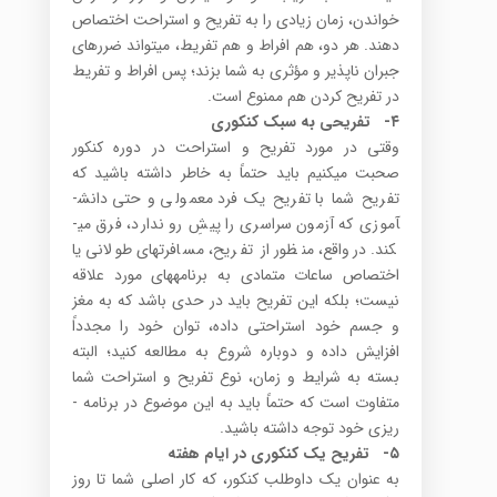
خواندن، زمان زیادی را به تفریح و استراحت اختصاص
دهند. هر دو، هم افراط و هم تفریط، می­تواند ضررهای
جبران ناپذیر و مؤثری به شما بزند؛ پس افراط و تفریط
در تفریح کردن هم ممنوع است.
۴-
تفریحی به سبک کنکوری
وقتی در مورد تفریح و استراحت در دوره کنکور
صحبت می­کنیم باید حتماً به خاطر داشته باشید که
تفریح شما با تفریح یک فرد معمولی و حتی دانش­
آموزی که آزمون سراسری را پیشِ رو ندارد، فرق می­
کند. درواقع، منظور از تفریح، مسافرت­های طولانی یا
اختصاص ساعات متمادی به برنامه­های مورد علاقه
نیست؛ بلکه این تفریح باید در حدی باشد که به مغز
و جسم خود استراحتی داده، توان خود را مجدداً
افزایش داده و دوباره شروع به مطالعه کنید؛ البته
بسته به شرایط و زمان، نوع تفریح و استراحت شما
متفاوت است که حتماً باید به این موضوع در برنامه ­
ریزی خود توجه داشته باشید.
۵-
تفریح یک کنکوری در ایام هفته
به عنوان یک داوطلب کنکور، که کار اصلی شما تا روز