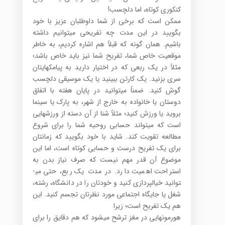
کنکوری کوتاه، اما دلچسب!
ممکن است که برخی از شما داوطلبان عزیز با خود
بگویید در این مدت چه تفریحی می­توانیم داشته
باشیم. همان گونه که قبلاً هم اشاره کردیم، به خاطر
موقعیت خاص شما، تفریح شما نیز باید خاص باشد؛
مثلاً در یک ربعی که در اختیار دارید به پیامک­هایتان
سری بزنید. یک کارتن ببینید یا یک موسیقی دلچسب
گوش کنید. ضمناً می­توانید در پایان هفته با اتفاق
دوستان یا خانواده به خارج از شهر، به پارک یا سینما
بروید یا ورزش کنید؛ مثلاً شنا از آن دسته از ورزش­هایی
است که می­تواند حسابی روحیه شما را برای شروع
مطالعه تقویت کند. شاید با خود بگویید که زمانتان
برای یک تفریح درست و حسابی کوتاه است، اما این
موضوع آن قدر مهم نیست که صرف نیاز بدن به
استراحت اهمیت دارد. در مدت یک ربع، حتی می­
توانید خیال­پردازی کنید و خودتان را در دانشگاه، رشته،
شغل یا جایگاه اجتماعی مورد نظرتان تجسم کنید. این
هم یک تفریح است؛ زیرا
هورمون­هایی در مغز ترشح می­شود که هم دقایق را برای