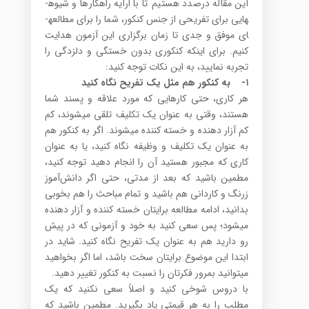
این مقاله درصدد هستیم تا با ارایه راهکارها و شیوه­
هایی برای تفریحی از جنس کنکور، شما را برای مطالعه­
ای موفق و جدی تا زمان برگزاری این آزمون هدایت
کنیم. برای اینکه کنکوری بدون خستگی و دلزدگی را
تجربه نمایید، به این نکات توجه کنید:
۱-
به کنکور هم مثل یک تفریح نگاه کنید
هر کاری، حتی کارهایی که مورد علاقه و پسند شما
هستند، وقتی به عنوان یک تکلیف تلقی می­شوند، کم
کم آزار دهنده و خسته کننده می­شوند. اگر به کنکور هم
به عنوان یک تکلیف و وظیفه نگاه کنید، یا به عنوان
کاری که مجبور هستید آن را انجام دهید توجه کنید،
مطمین باشید که بعد از مدتی، حتی اگر دانش‌آموز
زرنگ و کاردانی هم باشید و تمام مباحث را هم بخوبی
بدانید، ادامه مطالعه برایتان خسته کننده و آزار دهنده
می­شود؛ پس سعی کنید به خود و آزمونی که در پیش
رو دارید هم به عنوان یک تفریح نگاه کنید. شاید در
ابتدا این موضوع برایتان سخت باشد، اما اگر بخواهید
می­توانید بمرور فکرتان را نسبت به کنکور تغییر دهید.
با دروس شوخی کنید و اصلاً سعی نکنید که یک
مطلب را به هر قیمتی یاد بگیرید. مطمین باشید که