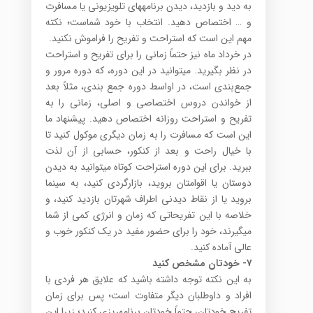
به دید و بازدید، دیدن برنامه­های تلویزیونی یا مسافرت
و … اختصاص دهید. انتخاب با خود شماست؛ نکته
مهم این است که استراحت و تفریح را فراموش نکنید.
در خرداد ماه نیز حتماً زمانی را برای تفریح و استراحت
در نظر بگیرید. می­توانید در این دوره، که دوره مرور و
جمع‌بندی است، در اواسط دوره جمع بندی، مثلاً بعد
از خواندن دروس اختصاصی و اصلی، زمانی را به
تفریح و استراحت روزانه اختصاص دهید. پیشنهاد ما
این است که مسافرت را به زمان دیگری موکول کنید تا
با خیال راحت و بعد از کنکور، حسابی از آن لذت
ببرید. برای این دوره استراحت کوتاه می­توانید به دیدن
دوستان یا اقوامتان بروید، بازارگردی کنید، به سینما
بروید یا از نقاط دیدنی اطراف شهرتان بازدید کنید، و
خلاصه با این تفریحاتی که زمان و انرژی کمی از شما
می­گیرند، خود را برای حضور مفید در یک کنکور خوب و
عالی آماده کنید.
۷-
خودتان مشخص کنید
به این نکته توجه داشته باشید که علایق هر فردی با
افراد و داوطلبان دیگر متفاوت است؛ پس برای زمان
تفریح خودتان، حتماً خودتان برنامه­ریزی کنید؛ زیرا این