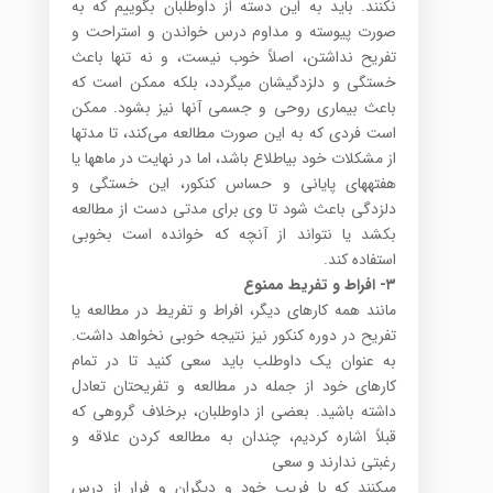
نکنند. باید به این دسته از داوطلبان بگوییم که به
صورت پیوسته و مداوم درس خواندن و استراحت و
تفریح نداشتن، اصلاً خوب نیست، و نه تنها باعث
خستگی و دلزدگی­شان می­گردد، بلکه ممکن است که
باعث بیماری روحی و جسمی آنها نیز بشود. ممکن
است فردی که به این صورت مطالعه می‌کند، تا مدت­ها
از مشکلات خود بی­اطلاع باشد، اما در نهایت در ماه­ها یا
هفته­های پایانی و حساس کنکور، این خستگی و
دلزدگی باعث شود تا وی برای مدتی دست از مطالعه
بکشد یا نتواند از آنچه که خوانده است بخوبی
استفاده کند.
۳-
افراط و تفریط ممنوع
مانند همه کارهای دیگر، افراط و تفریط در مطالعه یا
تفریح در دوره کنکور نیز نتیجه خوبی نخواهد داشت.
به عنوان یک داوطلب باید سعی کنید تا در تمام
کارهای خود از جمله در مطالعه و تفریحتان تعادل
داشته باشید. بعضی از داوطلبان، برخلاف گروهی که
قبلاً اشاره کردیم، چندان به مطالعه کردن علاقه و
رغبتی ندارند و سعی
می­کنند که با فریب خود و دیگران و فرار از درس