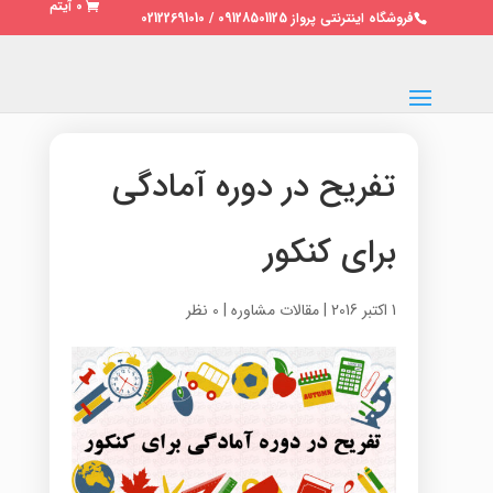
0 آیتم
فروشگاه اینترنتی پرواز 09128501125 / 02122691010
تفریح در دوره آمادگی
برای کنکور
1 اکتبر 2016
|
مقالات مشاوره
|
0 نظر