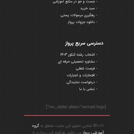
جست و جو در منابع آموزشی
سبد خرید
رهگیری مرسولات پستی
دانلود جزوات پرواز
دسترسی سریع پرواز
انتخاب رشته کنکور 1403
مشاوره تحصیلی حرفه ای
فرصت شغلی
افتخارات و اعتبارات
درخواست نمایندگی
تماس با ما
[rev_slider alias="nemad-logo"]
2021© تمامی حقوق این سایت متعلق به
گروه
آموزشی پرواز
می باشد، هرگونه کپی برداری از