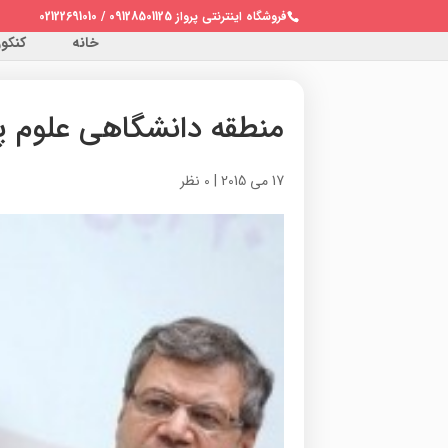
فروشگاه اینترنتی پرواز 09128501125 / 02122691010
خانه
کنکور 
منطقه دانشگاهی علوم 
17 می 2015
|
0 نظر