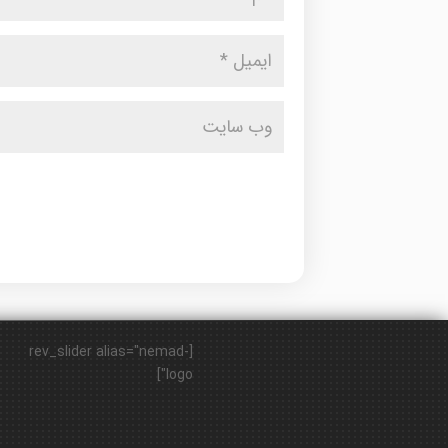
[rev_slider alias="nemad-
logo"]