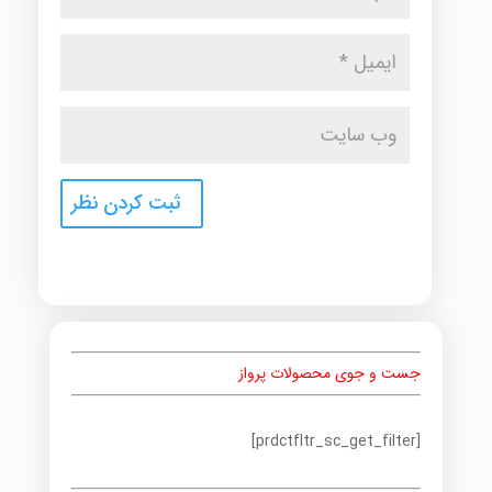
جست و جوی محصولات پرواز
[prdctfltr_sc_get_filter]