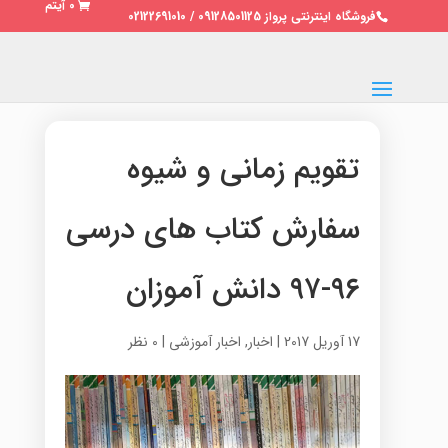
0 آیتم
فروشگاه اینترنتی پرواز 09128501125 / 02122691010
تقویم زمانی و شیوه
سفارش کتاب های درسی
۹۶-۹۷ دانش آموزان
17 آوریل 2017
|
اخبار
,
اخبار آموزشی
|
0 نظر