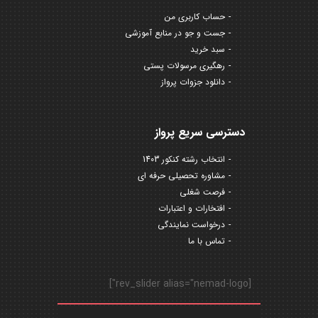
حساب کاربری من
جست و جو در منابع آموزشی
سبد خرید
رهگیری مرسولات پستی
دانلود جزوات پرواز
دسترسی سریع پرواز
انتخاب رشته کنکور 1403
مشاوره تحصیلی حرفه ای
فرصت شغلی
افتخارات و اعتبارات
درخواست نمایندگی
تماس با ما
[rev_slider alias="nemad-logo"]