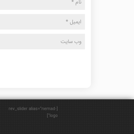
[rev_slider alias="nemad-
logo"]