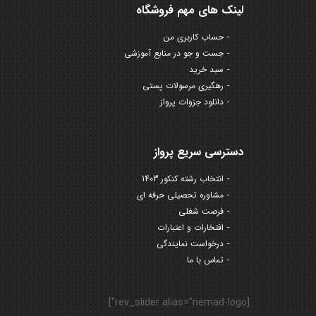
لینک های مهم فروشگاه
حساب کاربری من
جست و جو در منابع آموزشی
سبد خرید
رهگیری مرسولات پستی
دانلود جزوات پرواز
دسترسی سریع پرواز
انتخاب رشته کنکور 1403
مشاوره تحصیلی حرفه ای
فرصت شغلی
افتخارات و اعتبارات
درخواست نمایندگی
تماس با ما
[rev_slider alias="nemad-logo"]