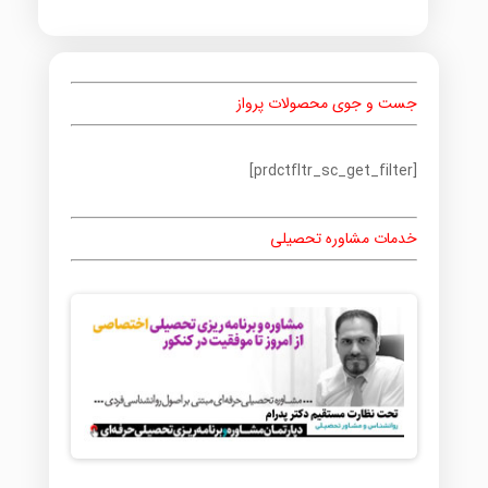
جست و جوی محصولات پرواز
[prdctfltr_sc_get_filter]
خدمات مشاوره تحصیلی