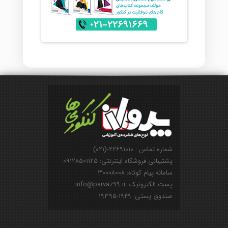
شماره تماس : ۲۲۶۹۱۰۱۰-(۰۲۱)
پشتیبانی فروشگاه اینترنتی: ۰۹۱۲۸۵۰۱۱۲۵
سامانه پیام کوتاه: ۳۰۰۰۸۰۰۸
پست الکترونیک: info@parvaz99.ir
صندوق پستی: ۱۹۴۹-۱۹۳۹۵