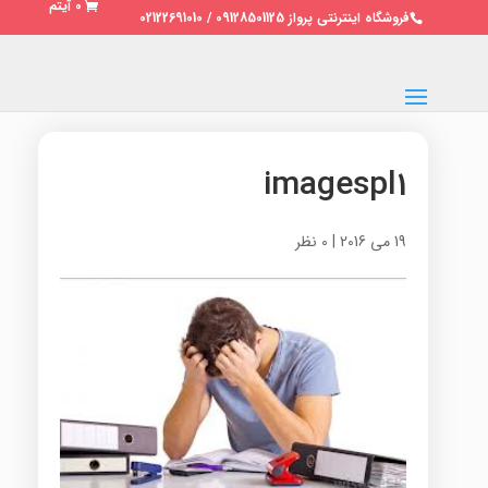
0 آیتم
فروشگاه اینترنتی پرواز 09128501125 / 02122691010
imagespl1
19 می 2016
|
0 نظر