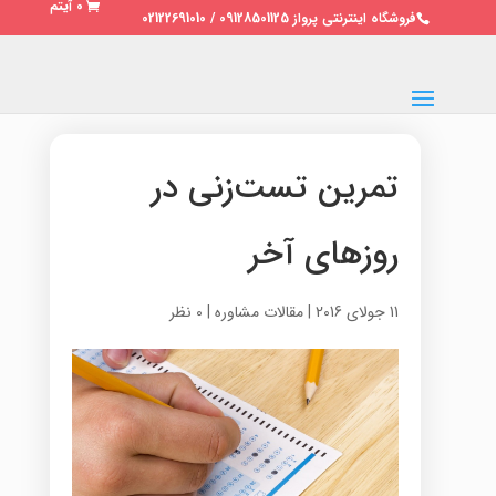
0 آیتم
فروشگاه اینترنتی پرواز 09128501125 / 02122691010
تمرین تست‌زنی در
روزهای آخر
11 جولای 2016
|
مقالات مشاوره
|
0 نظر