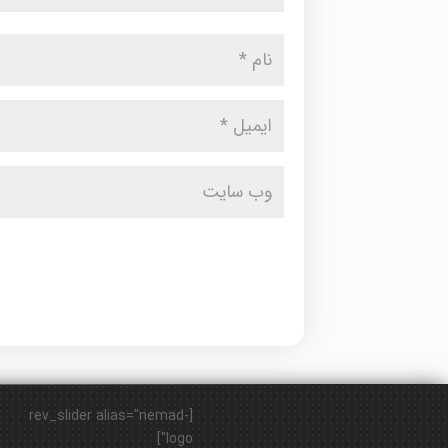
[rev_slider alias="nemad-
logo"]