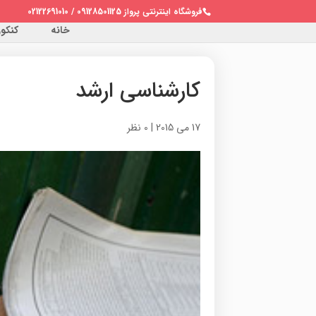
فروشگاه اینترنتی پرواز 09128501125 / 02122691010
خانه
کنکور 
کارشناسی ارشد
17 می 2015
|
0 نظر