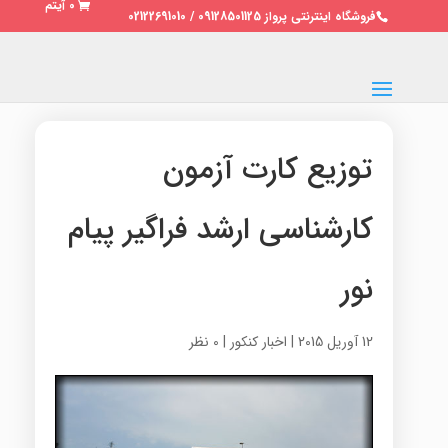
0 آیتم
فروشگاه اینترنتی پرواز 09128501125 / 02122691010
توزیع کارت آزمون
کارشناسی ارشد فراگیر پیام
نور
12 آوریل 2015
|
اخبار کنکور
|
0 نظر