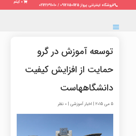
0 آیتم
فروشگاه اینترنتی پرواز 09128501125 / 02122691010
توسعه آموزش در گرو
حمایت از افزایش کیفیت
دانشگاههاست
5 می 2015
|
اخبار آموزشی
|
0 نظر