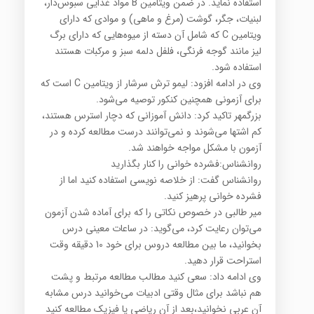
استفاده نماید. در ضمن ویتامین B مواد غذایی سبوس‌دار،
لبنیات، جگر، گوشت (مرغ و ماهی) و موادی که دارای
ویتامین C که شامل آن دسته از میوه‌هایی که دارای برگ
لیز مانند گوجه فرنگی، فلفل دلمه سبز و مرکبات هستند
استفاده شود.
وی در ادامه افزود: لیمو ترش سرشار از ویتامین C است که
برای آزمونی همچنین کنکور توصیه می‌شود.
بزرگمهر تاکید کرد: دانش آموزانی که دچار استرس هستند،
کم اشتها می‌شوند و نمی‌توانند درست مطالعه کرده و در
آزمون با مشکل مواجه خواهند شد.
روانشناس:فشرده خوانی را کنار بگذارید
روانشناس گفت: از خلاصه نویسی استفاده کنید اما از
فشرده خوانی پرهیز کنید.
میر طالبی در خصوص نکاتی را که برای آماده شدن آزمون
می‌توان رعایت کرد، می‌گوید: در ساعات معینی درس
بخوانید، ما بین مطالعه دروس برای خود 10 دقیقه وقت
استراحت قرار دهید.
وی ادامه داد: سعی کنید مطالب مطالعه مرتبط و پشت
هم نباشد برای مثال وقتی ادبیات می‌خوانید درس مشابه
آن عربی نخوانید،بعد از آن ریاضی یا فیزیک مطالعه کنید