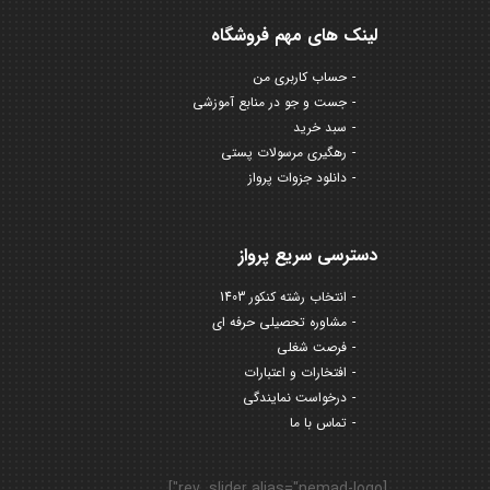
لینک های مهم فروشگاه
حساب کاربری من
جست و جو در منابع آموزشی
سبد خرید
رهگیری مرسولات پستی
دانلود جزوات پرواز
دسترسی سریع پرواز
انتخاب رشته کنکور 1403
مشاوره تحصیلی حرفه ای
فرصت شغلی
افتخارات و اعتبارات
درخواست نمایندگی
تماس با ما
[rev_slider alias="nemad-logo"]