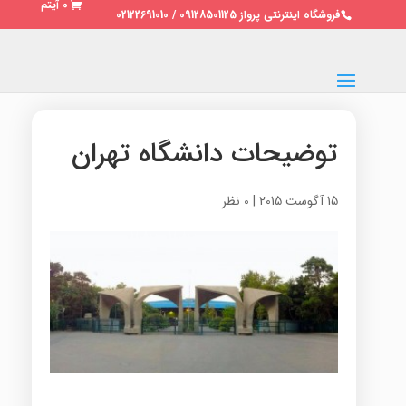
0 آیتم
فروشگاه اینترنتی پرواز 09128501125 / 02122691010
توضیحات دانشگاه تهران
15 آگوست 2015
|
0 نظر