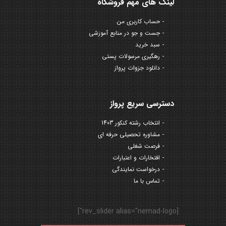
لینک های مهم فروشگاه
حساب کاربری من
جست و جو در منابع آموزشی
سبد خرید
رهگیری مرسولات پستی
دانلود جزوات پرواز
دسترسی سریع پرواز
انتخاب رشته کنکور 1403
مشاوره تحصیلی حرفه ای
فرصت شغلی
افتخارات و اعتبارات
درخواست نمایندگی
تماس با ما
[rev_slider alias="nemad-logo"]