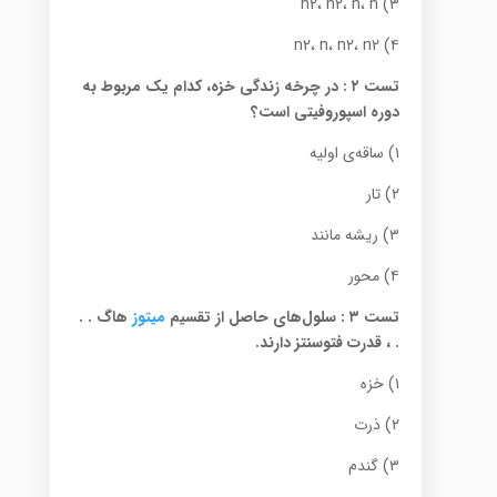
۳) n2، n2، n، n
۴) n2، n، n2، n2
تست ۲
:
در چرخه زندگی خزه، کدام یک مربوط به
دوره اسپوروفیتی است؟
۱) ساقه‌ی اولیه
۲) تار
۳) ریشه مانند
۴) محور
تست ۳
:
سلول‌های حاصل از تقسیم
میتوز‌
هاگ . .
. ، قدرت فتوسنتز دارند.
۱) خزه
۲) ذرت
۳) گندم