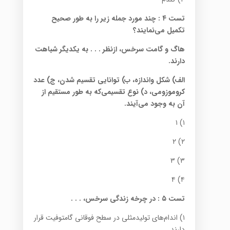
تست ۴
:
چند مورد جمله زیر را به طور صحیح
تکمیل می‌نمایند؟
هاگ و گامت سرخس، ازنظر . . . به یکدیگر شباهت
دارند.
الف) شکل و‌اندازه، ب) توانایی تقسیم شدن، ج) عدد
کروموزومی، د) نوع تقسیمی‌که به طور مستقیم از
آن به وجود می‌آیند.
۱) ۱
۲) ۲
۳) ۳
۴) ۴
تست ۵
:
در چرخه زندگی سرخس، . . .
۱)‌ اندام‌های تولیدمثلی در سطح فوقانی گامتوفیت قرار
دارند.