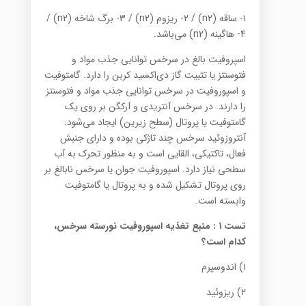
۱- ساقه (n2) / 2- ریزوم (n2) / 3- برگ شاخه (n2) /
4- ‌هاگینه (n2) می‌باشد.
اسپروفیت بالغ در سرخس توانایی جذب مواد و
فتوسنتز یا تثبیت گاز دی‌اکسید کربن را دارد. گامتوفیت
و اسپوروفیت در سرخس توانایی جذب مواد و فتوسنتز
را دارند. در سرخس آنتریدی و آرکگن بر روی یک
گامتوفیت یا پروتال (سطح زیرین) ایجاد می‌شود.
آنتروزوئید سرخس چند تاژکی بوده و دارای جنبش
فعال، تاکتیکی، القایی است و به منظور تحرک به آب
سطحی نیاز دارد. اسپوروفیت جوان یا سرخس نابالغ بر
روی پروتال تشکیل شده و به پروتال یا گامتوفیت
وابسته است.
تست ۱
:
منبع تغذیه اسپوروفیت نورسته سرخس،
کدام است؟
۱) ‌اندوسپرم
۲) ریزوئید