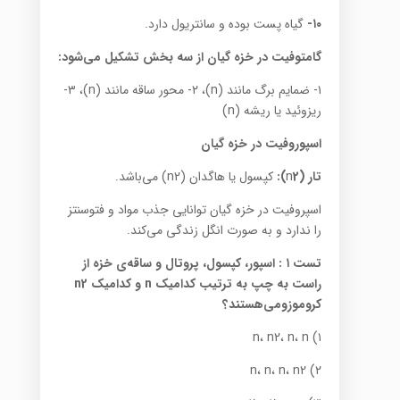
۱۰-
گیاه پست بوده و سانتریول دارد.
گامتوفیت در خزه گیان از سه بخش تشکیل می‌شود:
۱- ضمایم برگ مانند (n)، ۲- محور ساقه مانند (n)، ۳-
ریزوئید یا ریشه (n)
اسپوروفیت در خزه گیان
تار (
2):
n
کپسول یا ‌هاگدان (n2) می‌باشد.
اسپروفیت در خزه گیان توانایی جذب مواد و فتوسنتز
را ندارد و به صورت انگل زندگی می‌کند.
تست ۱
:
اسپور، کپسول، پروتال و ساقه‌ی خزه از
راست به چپ به ترتیب کدامیک
n
و کدامیک
2
n
کروموزومی‌هستند؟
۱) n، n2، n، n
۲) n، n، n، n2