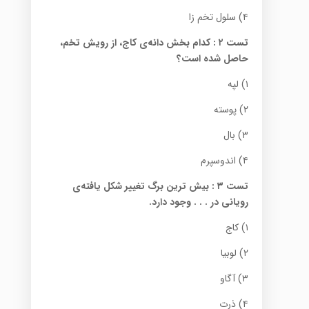
۴) سلول تخم زا
تست ۲
:
کدام بخش دانه‌ی کاج، از رویش تخم،
حاصل شده است؟
۱) لپه
۲) پوسته
۳) بال
۴) ‌اندوسپرم
تست ۳
:
بیش ترین برگ تغییر شکل یافته‌ی
رویانی در . . . وجود دارد.
۱) کاج
۲) لوبیا
۳) آگاو
۴) ذرت