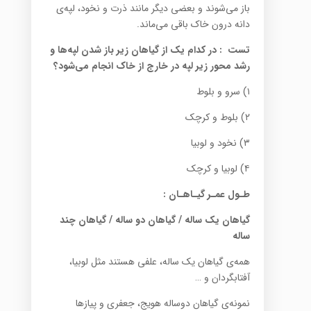
باز می‌شوند و بعضی دیگر مانند ذرت و نخود، لپه‌ی
دانه درون خاک باقی می‌ماند.
تست
:
در کدام یک از گیاهان زیر باز شدن لپه‌‌ها و
رشد محور زیر لپه در خارج از خاک انجام می‌شود؟
۱) سرو و بلوط
۲) بلوط و کرچک
۳) نخود و لوبیا
۴) لوبیا و کرچک
طـول عمـر گیـاهـان :
گیاهان یک ساله / گیاهان دو ساله / گیاهان چند
ساله
همه‌ی گیاهان یک ساله، علفی هستند مثل لوبیا،
آفتابگردان و …
نمونه‌ی گیاهان دوساله هویج، جعفری و پیازها