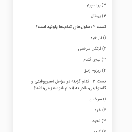
۳) پریسپرم
۴) پروتال
تست ۲
:
سلول‌های کدام،‌ها پلوئید است؟
۱) تار خزه
۲) آرکگن سرخس
۳) لپه‌ی گندم
۴) ریزوم زنبق
تست ۳
:
کدام گزینه در مراحل اسپوروفیتی و
گامتوفیتی، قادر به انجام فتوسنتز می‌باشد؟
۱) سرخس
۲) خزه
۳) نخود
۴) گندم