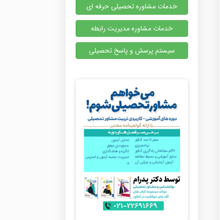
خدمات مشاوره تحصیلی حرفه ای
خدمات مشاوره مدیریت رابطه
سیستم پرسش و پاسخ تحصیلی