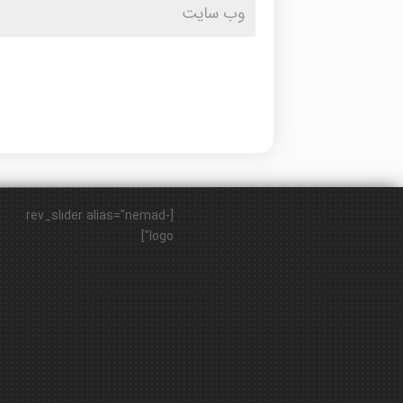
[rev_slider alias="nemad-
logo"]