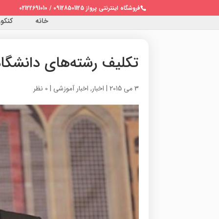
فروشگاه اینترنتی پرواز 09128501125 / 02122691010
خانه
کنکور 
تکلیف رشته‌های دانشگاه
3 می 2015
|
اخبار
,
اخبار آموزشی
|
0 نظر