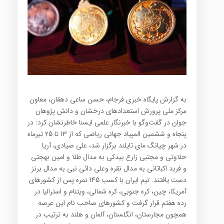
به گزارش پایگاه خبری فرجام، حسن ساعی دهقان، معاون
مرکز ملی پرورش استعدادهای درخشان و دانش پژوهان
جوان در گفت‌و‌گو با خبرنگار علمی ایسنا خاطرنشان کرد: در
پنجاه و ششمین المپیاد جهانی ریاضی که از 13 تا 25 تیرماه
در شهر چیانگ مای تایلند برگزار شد، علی صیادی، آریا
حلاوتی و مجتبی زارع بیدکی به مدال طلا و امین بهجتی
و فربد اکباتانی به مدال نقره وعلی دائی نبی به مدال برنز
دست یافتند. تیم ایران با کسب 145 نمره پس از کشورهای
آمریکا، چین، کره جنوبی، کره شمالی، ویتنام و استرالیا در
رده هفتم قرار گرفت و کشورهای صاحب نام این عرصه
همچون مجارستان، انگلستان، آلمان و هلند به ترتیب در