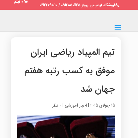
0 آیتم
فروشگاه اینترنتی پرواز 09128501125 / 02122691010
تیم المپیاد ریاضی ایران
موفق به کسب رتبه هفتم
جهان شد
15 جولای 2015
|
اخبار آموزشی
|
0 نظر