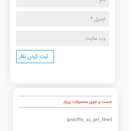
جست و جوی محصولات پرواز
[prdctfltr_sc_get_filter]