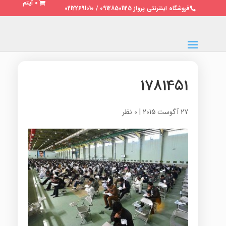
0 آیتم
فروشگاه اینترنتی پرواز 09128501125 / 02122691010
1781451
27 آگوست 2015
|
0 نظر