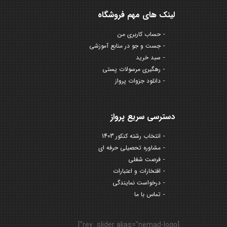
لینک های مهم فروشگاه
حساب کاربری من
جست و جو در منابع آموزشی
سبد خرید
رهگیری مرسولات پستی
دانلود جزوات پرواز
دسترسی سریع پرواز
انتخاب رشته کنکور 1403
مشاوره تحصیلی حرفه ای
فرصت شغلی
افتخارات و اعتبارات
درخواست نمایندگی
تماس با ما
[rev_slider alias="nemad-logo"]