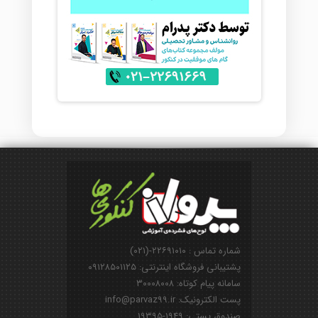
شماره تماس : ۲۲۶۹۱۰۱۰-(۰۲۱)
پشتیبانی فروشگاه اینترنتی: ۰۹۱۲۸۵۰۱۱۲۵
سامانه پیام کوتاه: ۳۰۰۰۸۰۰۸
پست الکترونیک: info@parvaz99.ir
صندوق پستی: ۱۹۴۹-۱۹۳۹۵