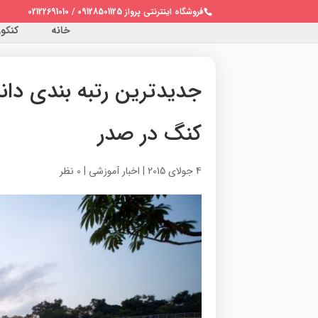
فروشگاه اینترنتی پرواز 09128501125 / 02122691010
خانه
کنکور 
جدیدترین رتبه بندی دان
کنگ در صدر
4 جولای 2015
|
اخبار آموزشی
|
0 نظر