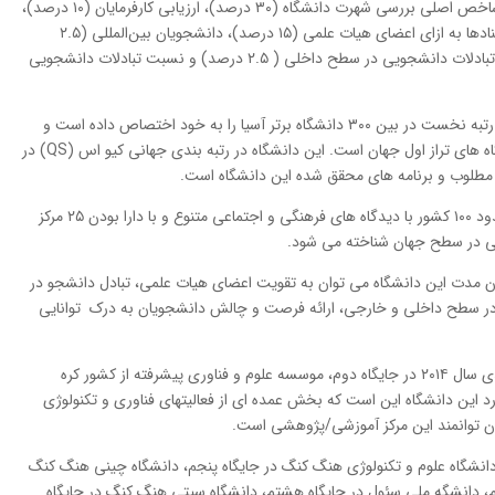
روش شناسی رتبه بندی آسیایی کیو اس (QS) از ۹ شاخص اصلی بررسی شهرت دانشگاه (۳۰ درصد)، ارزیابی کارفرمایان (۱۰ درصد)،
نسبت عضو هیات علمی به دانشجو (۲۰ درصد)، استنادها به ازای اعضای هیات علمی (۱۵ درصد)، دانشجویان بین‌المللی (۲.۵
درصد)، هیات علمی بین‌المللی (۲.۵ درصد)، نسبت تبادلات دانشجویی در سطح داخلی ( ۲.۵ درصد) و نسبت تبادلات دانشجویی
همانند رتبه بندی سال گذشته، دانشگاه ملی سنگاپور رتبه نخست در بین ۳۰۰ دانشگاه برتر آسیا را به خود اختصاص داده است و
نمونه موفقی از دانشگاه های آسیا در رقابت با دانشگاه های تراز اول جهان است. این دانشگاه در رتبه بندی جهانی کیو اس (QS) در
دانشگاه ملی سنگاپور با جذب ۳۷ هزار دانشجو از حدود ۱۰۰ کشور با دیدگاه های فرهنگی و اجتماعی متنوع و با دارا بودن ۲۵ مرکز
هی در سطح جهان شناخته می شود.
میان مدت این دانشگاه می توان به تقویت اعضای هیات علمی، تبادل دانشجو در
 در سطح داخلی و خارجی، ارائه فرصت و چالش دانشجویان به درک توانایی
دانشگاه هنگ کنگ با یک پله رشد نسبت به رتبه بندی سال ۲۰۱۴ در جایگاه دوم، موسسه علوم و فناوری پیشرفته از کشور کره
د این دانشگاه این است که بخش عمده ای از فعالیتهای فناوری و تکنولوژی
ن توانمند این مرکز آموزشی/پژوهشی است.
، دانشگاه علوم و تکنولوژی هنگ کنگ در جایگاه پنجم، دانشگاه چینی هنگ کنگ
م، دانشگه ملی سئول در جایگاه هشتم، دانشگاه سیتی هنگ کنگ در جایگاه