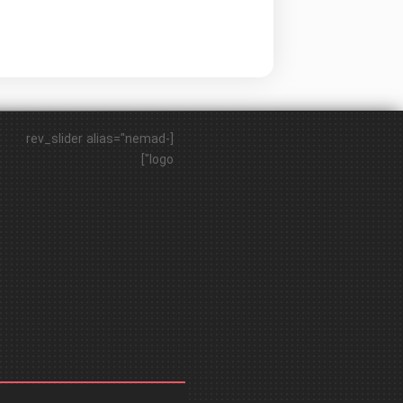
[rev_slider alias="nemad-
logo"]